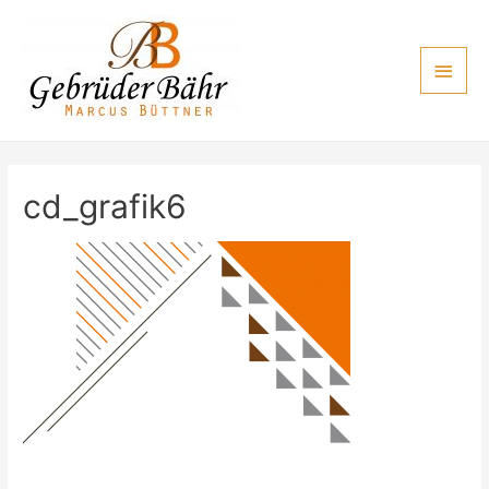
Zum
Inhalt
Haup
springen
cd_grafik6