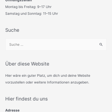
Montag bis Freitag: 9–17 Uhr
Samstag und Sonntag: 11–15 Uhr
Suche
S
u
c
h
Über diese Website
e
n
Hier wäre ein guter Platz, um dich und deine Website
n
vorzustellen oder weitere Informationen anzugeben.
a
c
Hier findest du uns
h
:
Adresse