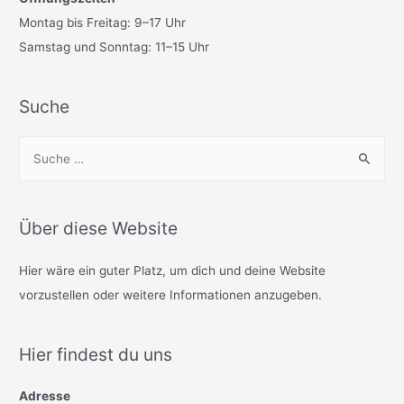
Montag bis Freitag: 9–17 Uhr
Samstag und Sonntag: 11–15 Uhr
Suche
S
u
c
h
Über diese Website
e
n
Hier wäre ein guter Platz, um dich und deine Website
n
vorzustellen oder weitere Informationen anzugeben.
a
c
Hier findest du uns
h
:
Adresse