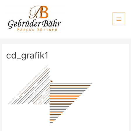
Zum
Inhalt
Haup
springen
cd_grafik1