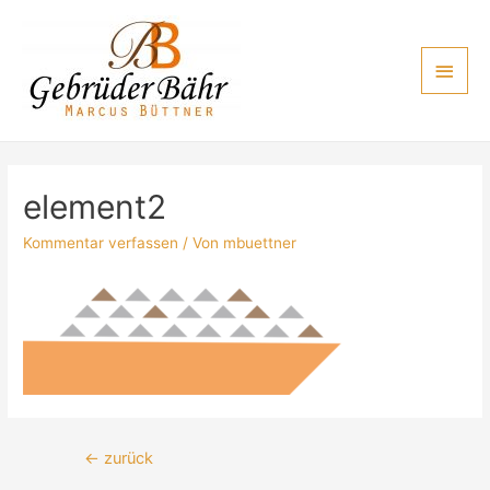
Zum
Inhalt
Haup
springen
element2
Kommentar verfassen
/ Von
mbuettner
Beitragsnavigation
←
zurück