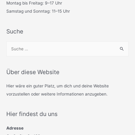
Montag bis Freitag: 9–17 Uhr
Samstag und Sonntag: 11–15 Uhr
Suche
S
u
c
h
Über diese Website
e
n
Hier wäre ein guter Platz, um dich und deine Website
n
vorzustellen oder weitere Informationen anzugeben.
a
c
Hier findest du uns
h
:
Adresse